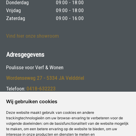
Donderdag
09:00 - 18:00
Vrijdag
09:00 - 18:00
Zaterdag
09:00 - 16:00
Vind hier onze showroom
Adresgegevens
Poulisse voor Verf & Wonen
Wordenseweg 27 - 5334 JA Velddriel
Telefoon:
0418-632223
E-mail:
info@poulisse.nl
Wij gebruiken cookies
Deze website maakt gebruik van cookies en andere
Volg ons:
trackingtechnologieën om uw browse-ervaring te verbeteren voor de
volgende doeleinden:
om de basisfunctionaliteit van de website mogelijk
te maken
,
om een betere ervaring op de website te bieden
,
om uw
interesse in onze producten en diensten te meten en