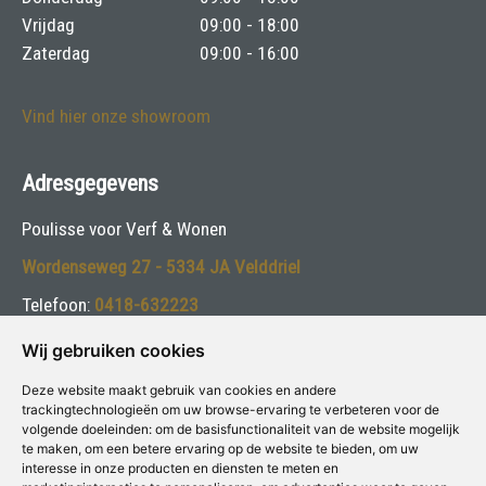
Vrijdag
09:00 - 18:00
Zaterdag
09:00 - 16:00
Vind hier onze showroom
Adresgegevens
Poulisse voor Verf & Wonen
Wordenseweg 27 - 5334 JA Velddriel
Telefoon:
0418-632223
E-mail:
info@poulisse.nl
Wij gebruiken cookies
Deze website maakt gebruik van cookies en andere
Volg ons:
trackingtechnologieën om uw browse-ervaring te verbeteren voor de
volgende doeleinden:
om de basisfunctionaliteit van de website mogelijk
te maken
,
om een betere ervaring op de website te bieden
,
om uw
interesse in onze producten en diensten te meten en