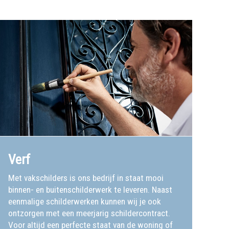
Verf
Met vakschilders is ons bedrijf in staat mooi
binnen- en buitenschilderwerk te leveren. Naast
eenmalige schilderwerken kunnen wij je ook
ontzorgen met een meerjarig schildercontract.
Voor altijd een perfecte staat van de woning of