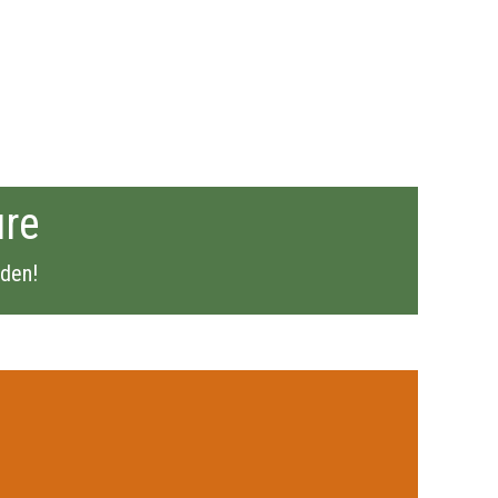
ure
den!