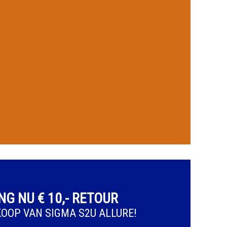
G NU € 10,- RETOUR
KOOP VAN SIGMA S2U ALLURE!