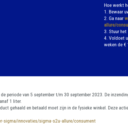
Hoe werkt h
1. Bewaar u
2. Ga naar
w
allure/cons
3. Stuur het
4. Voldoet u
weken de € 1
in de periode van 5 september t/m 30 september 2023. De inzending 
naf 1 liter.
product gehaald en betaald moet zijn in de fysieke winkel. Deze act
r-sigma/innovaties/sigma-s2u-allure/consument