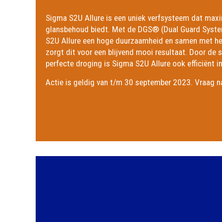
Sigma S2U Allure is een uniek verfsysteem dat max
glansbehoud biedt. Met de DGS® (Dual Guard Syst
S2U Allure een hoge duurzaamheid en samen met he
zorgt dit voor een blijvend mooi resultaat. Door de 
perfecte droging is Sigma S2U Allure ook efficiënt i
Actie is geldig van t/m 30 september 2023. Vraag 