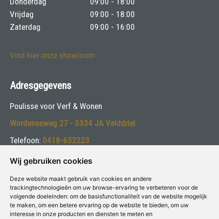
Donderdag
09:00 - 18:00
Vrijdag
09:00 - 18:00
Zaterdag
09:00 - 16:00
Vind hier onze showroom
Adresgegevens
Poulisse voor Verf & Wonen
Wordenseweg 27 - 5334 JA Velddriel
Telefoon:
0418-632223
E-mail:
info@poulisse.nl
Wij gebruiken cookies
Deze website maakt gebruik van cookies en andere
Volg ons:
trackingtechnologieën om uw browse-ervaring te verbeteren voor de
volgende doeleinden:
om de basisfunctionaliteit van de website mogelijk
te maken
,
om een betere ervaring op de website te bieden
,
om uw
interesse in onze producten en diensten te meten en