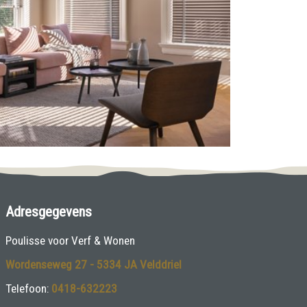
Adresgegevens
Poulisse voor Verf & Wonen
Wordenseweg 27 - 5334 JA Velddriel
Telefoon:
0418-632223