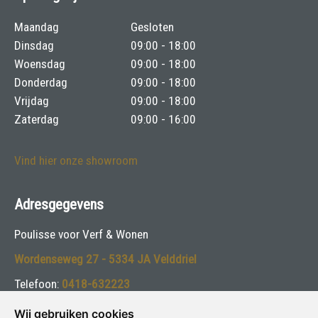
Maandag
Gesloten
Dinsdag
09:00 - 18:00
Woensdag
09:00 - 18:00
Donderdag
09:00 - 18:00
Vrijdag
09:00 - 18:00
Zaterdag
09:00 - 16:00
Vind hier onze showroom
Adresgegevens
Poulisse voor Verf & Wonen
Wordenseweg 27 - 5334 JA Velddriel
Telefoon:
0418-632223
E-mail:
info@poulisse.nl
Wij gebruiken cookies