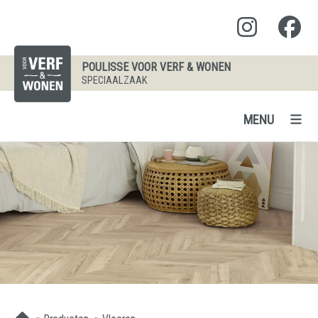
POULISSE VOOR VERF & WONEN
SPECIAALZAAK
MENU